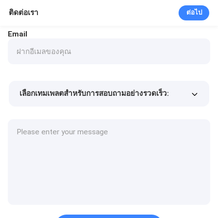
ติดต่อเรา
ต่อไป
Email
เลือกเทมเพลตสำหรับการสอบถามอย่างรวดเร็ว:
ราคาสินค้า
Min.order quantity
รายละเอียดเพิ่มเติม