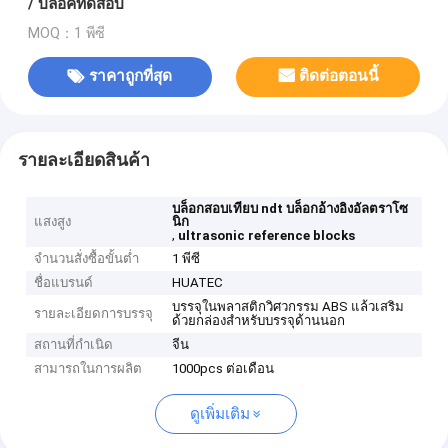
/ บล็อคทดสอบ
MOQ：1 พีซี
ราคาถูกที่สุด
ติดต่อตอนนี้
รายละเอียดสินค้า
บล็อกสอบเทียบ ndt บล็อกอ้างอิงอัลตราโซ
แสงสูง
นิก
,
ultrasonic reference blocks
จำนวนสั่งซื้อขั้นต่ำ
1 พีซี
ชื่อแบรนด์
HUATEC
บรรจุในพลาสติกวิศวกรรม ABS แล้วเสริม
รายละเอียดการบรรจุ
ด้วยกล่องสำหรับบรรจุด้านนอก
สถานที่กำเนิด
จีน
สามารถในการผลิต
1000pcs ต่อเดือน
ดูเพิ่มเติม