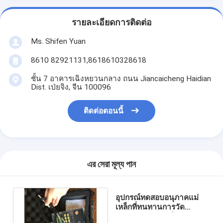
รายละเอียดการติดต่อ
Ms. Shifen Yuan
8610 82921131,8618610328618
ชั้น 7 อาคารเฉิงหยวนกลาง ถนน Jiancaicheng Haidian
Dist. เป่ยจิง, จีน 100096
ติดต่อตอนนี้
এর সেরা মূল্য পান
อุปกรณ์ทดสอบอนุภาคแม่
เหล็กที่ทนทานการวัด
ปริมาณเฟอร์ริติกในท่อ /