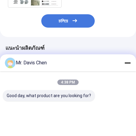
চালিয়ে
แนะนำผลิตภัณฑ์
Mr. Davis Chen
4:38 PM
Good day, what product are you looking for?
เครื่องจักรตรวจสอบท่อ
น้ำยาล้างฟิล์มเอกซเรย์
เครื่องจักรโรบอ
ด้วยรังสีเอกซ์ เครื่อง
อุตสาหกรรม HUATEC
Ray สำหรับท่อ 
ตรวจจับข้อบกพร่องท่อ
D5 & D7
ช่วงเส้นผ่านศูนย
เส้นผ่านศูนย์กลางท่อ
ท่อ 400-1100 ม
ราคาดีที่สุด
ราคาดีที่สุด
ราคาดีที่ส