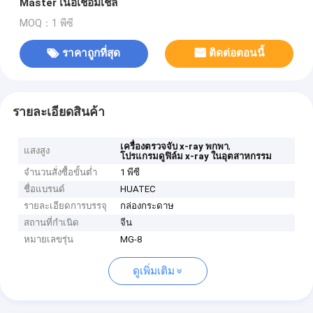
Master เนื้อเชื่อมเชล
MOQ：1 พีซี
ราคาถูกที่สุด
ติดต่อตอนนี้
รายละเอียดสินค้า
,
เครื่องตรวจจับ x-ray พกพา
แสงสูง
โปรแกรมดูฟิล์ม x-ray ในอุตสาหกรรม
จำนวนสั่งซื้อขั้นต่ำ
1 พีซี
ชื่อแบรนด์
HUATEC
รายละเอียดการบรรจุ
กล่องกระดาษ
สถานที่กำเนิด
จีน
หมายเลขรุ่น
MG-8
ดูเพิ่มเติม