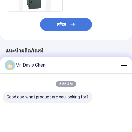
চালিয়ে
แนะนำผลิตภัณฑ์
Mr. Davis Chen
5:56 AM
Good day, what product are you looking for?
บล็อกสอบเทียบความ
บล็อกความแข็งของบรี
บล็อกสอบเทียบ
หนา NDT อุตสาหกรรม
เนล HBW บล็อก
หนาสั่นสะเทือน
6 ระดับ สำหรับสอบ
มาตรฐานของการอ้า
โซนิกมาตรฐาน 7 
เทียบเครื่องวัดความ
งอิงสําหรับการปรับ
ตอน CS 2-3-5-
หนาแบบอัลตราโซนิก
ขนาดเครื่องทดสอบ
20-25 มม. สำหร
ราคาดีที่สุด
ราคาดีที่สุด
ราคาดีที่ส
ความแข็ง
ทดสอบแบบไม่ท