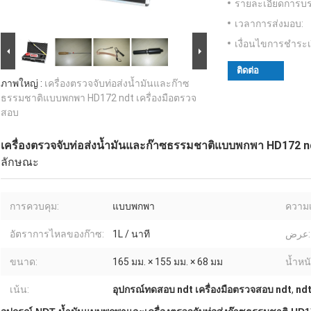
รายละเอียดการบร
เวลาการส่งมอบ:
เงื่อนไขการชำระเ
ติดต่อ
ภาพใหญ่ :
เครื่องตรวจจับท่อส่งน้ำมันและก๊าซ
ธรรมชาติแบบพกพา HD172 ndt เครื่องมือตรวจ
สอบ
เครื่องตรวจจับท่อส่งน้ำมันและก๊าซธรรมชาติแบบพกพา HD172 nd
ลักษณะ
การควบคุม:
แบบพกพา
ความเ
อัตราการไหลของก๊าซ:
1L / นาที
عرض:
ขนาด:
165 มม. × 155 มม. × 68 มม
น้ำหนั
เน้น:
อุปกรณ์ทดสอบ ndt เครื่องมือตรวจสอบ ndt
,
ndt