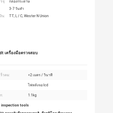
รจุ:
กล่องกระดาษ
3-7 วันทำ
งิน:
TT, L / C, Wester N Union
t เครื่องมือตรวจสอบ
ร็วลม:
<2 เมตร / วินาที
ไฟหลังจอ lcd
ก:
1.1kg
 inspection tools