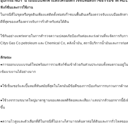
อุปกรณ์ NDT น้ำมันแบบพกพาและเครื่องตรวจจับท่อส่งก๊าซธรรมชาติ HD1
ฟังก์ชั่นและการใช้งาน
ในกรณีที่ไม่ขุดหรือขุดดินเพียงแค่ติดตั้งท่อส่งก๊าซบนพื้นดินเครื่องตรวจจับแบบมือผลั
ดีที่สุดของเครื่องตรวจจับการรั่วสำหรับท่อใต้ดิน
ใช้กันอย่างแพร่หลายในการสำรวจความปลอดภัยป้องกันท่อและเร่งด่วนที่จะจัดการกับการ
Citys Gas Co.petroleum และ Chemical Co, คลังน้ำมัน, สถานีบริการน้ำมันและการก่อส
ลักษณะ
●การออกแบบแบรนด์ใหม่พร้อมการรวมฟังก์ชั่นเข้าด้วยกันส่วนประกอบทั้งหมดรวมอยู่ใ
เข้มแรงงานได้อย่างมาก
●ใช้เซ็นเซอร์และปั๊มลมที่ทันสมัยที่สุดในโลกมันมีข้อดีของการป้องกันการรบกวนการต้า
●ใช้วงจรรวมขนาดใหญ่มาตรฐานจอแสดงผลดิจิตอลและเสียง / แสงน่ากลัวนอกจากนี้ยังมีฟ
ขึ้น
●ความไวสูงและตัวเลือกที่ดีในกรณีที่ไม่เจาะก็สามารถค้นหาท่อใต้ดินและการรั่วไหลขอ