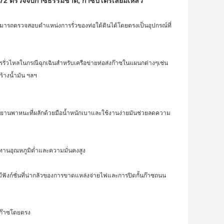
72 ตรวจจับก๊าซธรรมชาติ, ก๊าซปิโตรเลียมเหลว
กสามารถตรวจสอบตำแหน่งการรั่วของท่อใต้ดินได้โดยตรงเป็นอุปกรณ์ที่
รั่วไหลในกรณีฉุกเฉินสำหรับเครือข่ายท่อส่งก๊าซในแผนกต่างๆเช่น
ร้างน้ำมัน ฯลฯ
นยานพาหนะที่ผลักด้วยมือน้ำหนักเบาและใช้งานง่ายมันช่วยลดความ
นทานอุณหภูมิต่ำและความมั่นคงสูง
ังก์ชั่นที่น่ากลัวของการขาดแหล่งจ่ายไฟและการปิดกั้นก๊าซถนน
งก๊าซโดยตรง