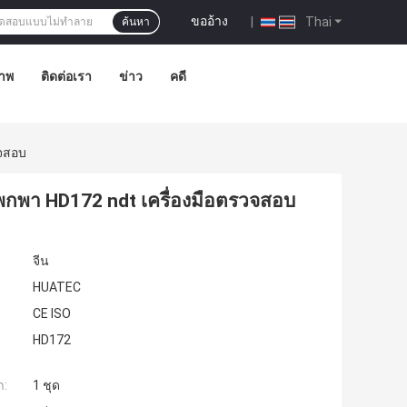
ขออ้าง
|
Thai
ค้นหา
าพ
ติดต่อเรา
ข่าว
คดี
วจสอบ
พกพา HD172 ndt เครื่องมือตรวจสอบ
จีน
HUATEC
CE ISO
HD172
ำ:
1 ชุด