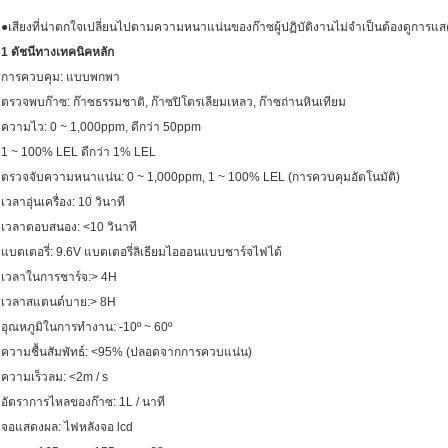
●เสียงที่น่าตกใจเปลี่ยนไปตามความหนาแน่นของก๊าซผู้ปฏิบัติงานไม่จำเป็นต้องดูการแส
1 ดัชนีทางเทคนิคหลัก
การควบคุม: แบบพกพา
ตรวจพบก๊าซ: ก๊าซธรรมชาติ, ก๊าซปิโตรเลียมเหลว, ก๊าซถ่านหินเทียม
ความไว: 0 ~ 1,000ppm, ดีกว่า 50ppm
1 ~ 100% LEL ดีกว่า 1% LEL
ตรวจจับความหนาแน่น: 0 ~ 1,000ppm, 1 ~ 100% LEL (การควบคุมอัตโนมัติ)
เวลาอุ่นเครื่อง: 10 วินาที
เวลาตอบสนอง: <10 วินาที
แบตเตอรี่: 9.6V แบตเตอรี่ลิเธียมไอออนแบบชาร์จไฟได้
เวลาในการชาร์จ:> 4H
เวลาสแตนด์บาย:> 8H
อุณหภูมิในการทำงาน: -10º ~ 60º
ความชื้นสัมพัทธ์: <95% (ปลอดจากการควบแน่น)
ความเร็วลม: <2m / s
อัตราการไหลของก๊าซ: 1L / นาที
จอแสดงผล: ไฟหลังจอ lcd